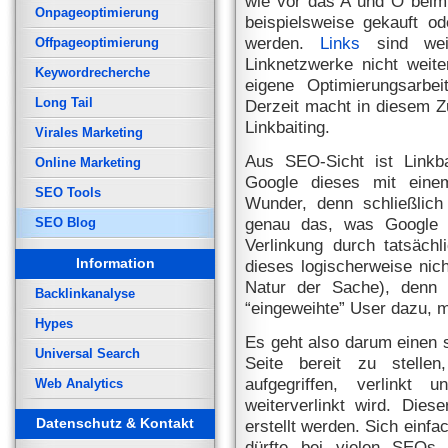
wie vor das A und O beim 
Onpageoptimierung
beispielsweise gekauft ode
werden.
Links
sind weit
Offpageoptimierung
Linknetzwerke nicht weit
Keywordrecherche
eigene Optimierungsarbe
Long Tail
Derzeit macht in diesem 
Linkbaiting.
Virales Marketing
Aus SEO-Sicht ist Linkba
Online Marketing
Google dieses mit einem
SEO Tools
Wunder, denn schließlich
genau das, was Google s
SEO Blog
Verlinkung durch tatsächl
Information
dieses logischerweise nich
Natur der Sache), denn
Backlinkanalyse
“eingeweihte” User dazu, m
Hypes
Es geht also darum einen s
Universal Search
Seite bereit zu stell
aufgegriffen, verlinkt
Web Analytics
weiterverlinkt wird. Diese
Datenschutz & Kontakt
erstellt werden. Sich einf
dürfte bei vielen SEOs 