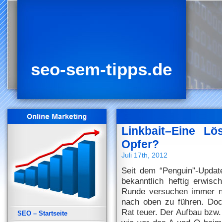
seo-sem-tipps.de
Linkbait–Eine Lö
Opfer?
Juli 17th, 2012
Seit dem “Penguin”-Upda
bekanntlich heftig erwisch
Runde versuchen immer no
nach oben zu führen. Doch
Rat teuer. Der Aufbau bzw.
SEO – Startseite