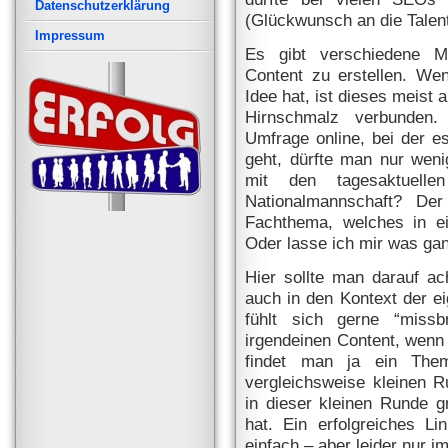
Datenschutzerklärung
(Glückwunsch an die Talent
Impressum
Es gibt verschiedene Mö
Content zu erstellen. Wen
Idee hat, ist dieses meist 
Hirnschmalz verbunden. 
Umfrage online, bei der 
geht, dürfte man nur wen
mit den tagesaktuell
Nationalmannschaft? De
Fachthema, welches in ei
Oder lasse ich mir was gan
Hier sollte man darauf a
auch in den Kontext der e
fühlt sich gerne “missb
irgendeinen Content, wenn e
findet man ja ein The
vergleichsweise kleinen R
in dieser kleinen Runde g
hat. Ein erfolgreiches Li
einfach – aber leider nur im