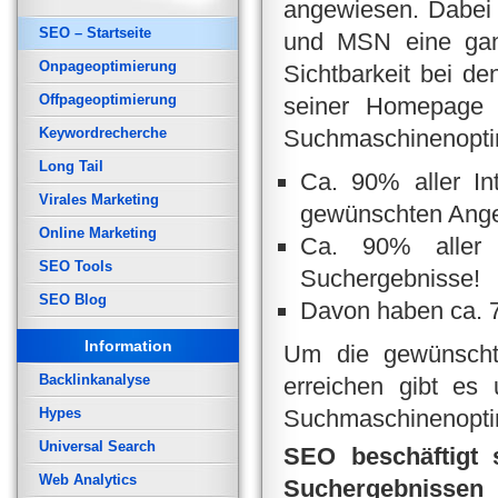
angewiesen. Dabei
SEO – Startseite
und MSN eine ganz
Onpageoptimierung
Sichtbarkeit bei de
Offpageoptimierung
seiner Homepage e
Keywordrecherche
Suchmaschinenoptimi
Long Tail
Ca. 90% aller I
Virales Marketing
gewünschten Ange
Online Marketing
Ca. 90% aller 
SEO Tools
Suchergebnisse!
SEO Blog
Davon haben ca. 7
Information
Um die gewünschte
Backlinkanalyse
erreichen gibt es 
Hypes
Suchmaschinenopti
Universal Search
SEO beschäftigt 
Web Analytics
Suchergebnissen